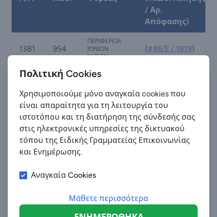
/ Αρ.
Απόφασης)
ΠΕΡΙΦΕΡΕΙΑ
1381
954
(
#46/Ε / 1819
)
ΙΟΝΙΩΝ
ΝΗΣΩΝ
Πολιτική Cookies
ΠΕΡΙΦΕΡΕΙΑ
1382
953
(
#46/Ε / 1819
)
ΙΟΝΙΩΝ
ΝΗΣΩΝ
Χρησιμοποιούμε μόνο αναγκαία cookies που
είναι απαραίτητα για τη λειτουργία του
ΠΕΡΙΦΕΡΕΙΑ
1383
952
(
#46/Ε / 1819
)
ιστοτόπου και τη διατήρηση της σύνδεσής σας
ΙΟΝΙΩΝ
ΝΗΣΩΝ
στις ηλεκτρονικές υπηρεσίες της δικτυακού
τόπου της Ειδικής Γραμματείας Επικοινωνίας
ΔΗΜΟΣΙΑ
1384
950
(
#89/Ε / 1733
)
ΥΠΗΡΕΣΙΑ
και Ενημέρωσης.
ΑΠΑΣΧΟΛΗΣΗΣ
Αναγκαία Cookies
ΔΗΜΟΣΙΑ
1385
949
(
#89/Ε / 1733
)
ΥΠΗΡΕΣΙΑ
ΑΠΑΣΧΟΛΗΣΗΣ
Μάθετε περισσότερα
ΔΗΜΟΣΙΑ
1386
948
(
#89/Ε / 1733
)
ΥΠΗΡΕΣΙΑ