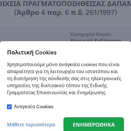
ΟΙΧΕΙΑ ΠΡΑΓΜΑΤΟΠΟΙΗΘΕΙΣΑΣ ΔΑΠΑ
(Άρθρο 4 παρ. 6 π.δ. 261/1997)
Κατηγορία Φορέα:
Κεντρική Κυβέρνηση
Πολιτική Cookies
Χρησιμοποιούμε μόνο αναγκαία cookies που είναι
Έχει γίνει Οριστική Υποβολή:
απαραίτητα για τη λειτουργία του ιστοτόπου και
ΝΑΙ
τη διατήρηση της σύνδεσής σας στις ηλεκτρονικές
υπηρεσίες της δικτυακού τόπου της Ειδικής
Γραμματείας Επικοινωνίας και Ενημέρωσης.
Αναγκαία Cookies
Αντικείμενο Διαφημιστικής Δαπάνης:
ΕΝΕΡΓΕΙΕΣ ΔΗΜΟΣΙΟΤΗΤΑΣ ΤΟΥ ΕΥΡΩΠΑΪΚΟΥ
ΕΤΟΥΣ ΔΕΞΙΟΤΗΤΩΝ
ΕΝΗΜΕΡΩΘΗΚΑ
Μάθετε περισσότερα