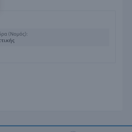
δρα (Νομός):
ττικής