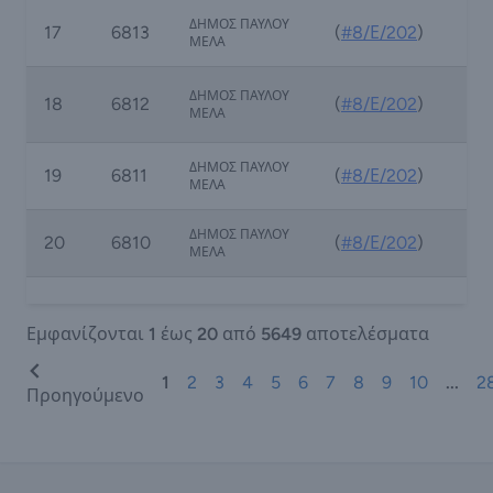
ΔΗΜΟΣ ΠΑΥΛΟΥ
17
6813
(
#8/Ε/202
)
ΜΕΛΑ
ΔΗΜΟΣ ΠΑΥΛΟΥ
18
6812
(
#8/Ε/202
)
ΜΕΛΑ
ΔΗΜΟΣ ΠΑΥΛΟΥ
19
6811
(
#8/Ε/202
)
ΜΕΛΑ
ΔΗΜΟΣ ΠΑΥΛΟΥ
20
6810
(
#8/Ε/202
)
ΜΕΛΑ
Εμφανίζονται
1
έως
20
από
5649
αποτελέσματα
1
2
3
4
5
6
7
8
9
10
...
2
Προηγούμενο