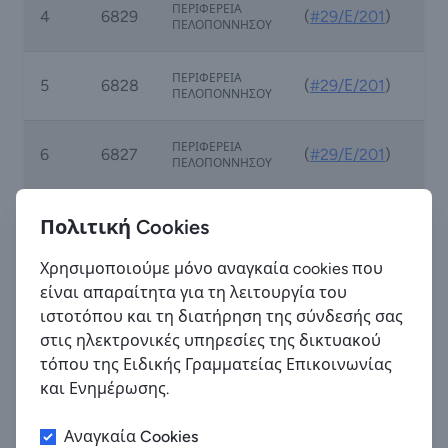
ΠΕΡΙΦΕΡΕΙΑ
4
6829
(
#29/Ε/201
)
ΠΕΛΟΠΟΝΝΗΣΟΥ
ΠΕΡΙΦΕΡΕΙΑ
5
6828
(
#29/Ε/201
)
ΠΕΛΟΠΟΝΝΗΣΟΥ
ΠΕΡΙΦΕΡΕΙΑ
6
6827
(
#29/Ε/201
)
ΠΕΛΟΠΟΝΝΗΣΟΥ
ΠΕΡΙΦΕΡΕΙΑ
7
6826
(
#29/Ε/201
)
Πολιτική Cookies
ΠΕΛΟΠΟΝΝΗΣΟΥ
Χρησιμοποιούμε μόνο αναγκαία cookies που
ΠΕΡΙΦΕΡΕΙΑ
είναι απαραίτητα για τη λειτουργία του
8
6825
(
#29/Ε/201
)
ΠΕΛΟΠΟΝΝΗΣΟΥ
ιστοτόπου και τη διατήρηση της σύνδεσής σας
στις ηλεκτρονικές υπηρεσίες της δικτυακού
ΠΕΡΙΦΕΡΕΙΑ
9
6824
(
#29/Ε/201
)
τόπου της Ειδικής Γραμματείας Επικοινωνίας
ΠΕΛΟΠΟΝΝΗΣΟΥ
και Ενημέρωσης.
ΠΕΡΙΦΕΡΕΙΑ
10
6823
(
#29/Ε/201
)
Αναγκαία Cookies
ΠΕΛΟΠΟΝΝΗΣΟΥ