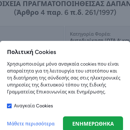
ΟΙΧΕΙΑ ΠΡΑΓΜΑΤΟΠΟΙΗΘΕΙΣΑΣ ΔΑΠΑ
(Άρθρο 4 παρ. 6 π.δ. 261/1997)
Κατηγορία Φορέα:
Αυτοδιοίκηση (ΟΤΑ Α’ και
Πολιτική Cookies
Χρησιμοποιούμε μόνο αναγκαία cookies που είναι
Έχει γίνει Οριστική Υποβολή:
απαραίτητα για τη λειτουργία του ιστοτόπου και
ΝΑΙ
τη διατήρηση της σύνδεσής σας στις ηλεκτρονικές
υπηρεσίες της δικτυακού τόπου της Ειδικής
Γραμματείας Επικοινωνίας και Ενημέρωσης.
Αναγκαία Cookies
Αντικείμενο Διαφημιστικής Δαπάνης:
ΣΥΜΜΕΤΟΧΗ ΣΕ ΔΙΕΘΝΗ ΕΚΘΕΣΗ ΤΟΥΡΙΣΜΟΥ
TRAVEL EXPO CYPRUS ΚΥΠΡΟΣ
ΕΝΗΜΕΡΩΘΗΚΑ
Μάθετε περισσότερα