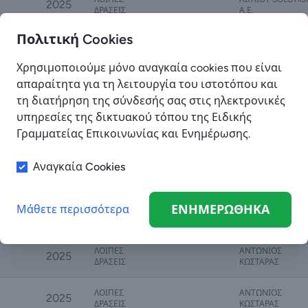
2025
ΔΡΑΣΕΙΣ
Α.Ε.
Πολιτική Cookies
ΛΟΙΠΕΣ
TOURISM MEDΙA 
2025
ΔΡΑΣΕΙΣ
EVENTS Ι.Κ.Ε.
Χρησιμοποιούμε μόνο αναγκαία cookies που είναι
απαραίτητα για τη λειτουργία του ιστοτόπου και
ΛΟΙΠΕΣ
ΤΕΧΝΟΛΟΓΙΚΕΣ Κ
2025
ΔΡΑΣΕΙΣ
ΠΝΕΥΜΑΤΙΚΕΣ Λ..
τη διατήρηση της σύνδεσής σας στις ηλεκτρονικές
υπηρεσίες της δικτυακού τόπου της Ειδικής
ΛΟΙΠΕΣ
2025
PODIUM IKE
Γραμματείας Επικοινωνίας και Ενημέρωσης.
ΔΡΑΣΕΙΣ
Αναγκαία Cookies
ΛΟΙΠΕΣ
2025
ΗΧΩ Α.Ε.
ΔΡΑΣΕΙΣ
ΕΝΗΜΕΡΩΘΗΚΑ
Μάθετε περισσότερα
ΛΟΙΠΕΣ
ΑΝΤ. ΠΙΚΟΥΛΟΣ &
2025
ΔΡΑΣΕΙΣ
ΣΙΑ Ε.Ε.
ΛΟΙΠΕΣ
ΑΝΤΩΝΙΟΣ
2025
ΔΡΑΣΕΙΣ
ΚΩΣΤΑΡΑΣ
ΛΟΙΠΕΣ
ΑΝΤΩΝΙΟΣ
2025
ΔΡΑΣΕΙΣ
ΚΩΣΤΑΡΑΣ